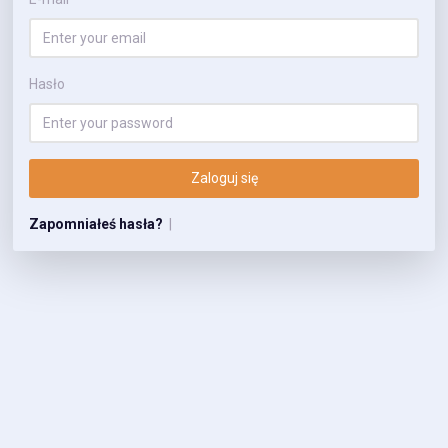
Hasło
Zaloguj się
Zapomniałeś hasła?
|